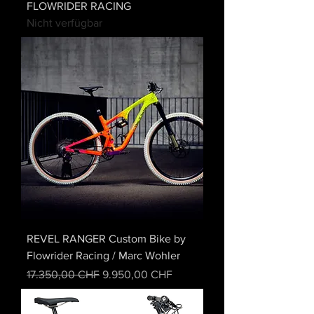
FLOWRIDER RACING
Nicht verfügbar
REVEL RANGER Custom Bike by
Flowrider Racing / Marc Wohler
Standardpreis
Sale-Preis
17.350,00 CHF
9.950,00 CHF