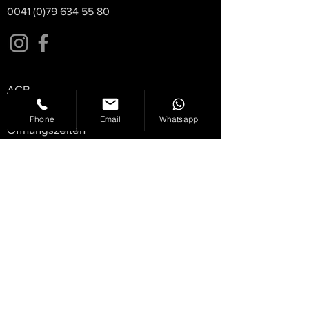
0041 (0)79 634 55 80
AGB
Datenschutz
Phone
Email
Whatsapp
Öffnungszeiten
News
Media
© 2020 Flowrider Racing. Alle Rechte vorbehalten.