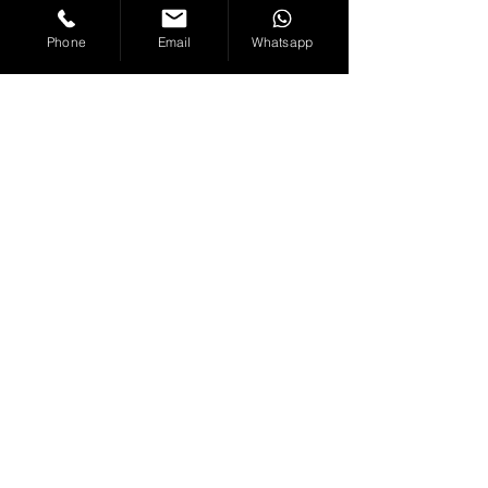
Phone
Email
Whatsapp
Flowrider Racing
Dorfstrasse 88
8957 Spreitenbach
info@flowriderracing.com
0041 (0)79 634 55 80
AGB
Datenschutz
Öffnungszeiten
News
Media