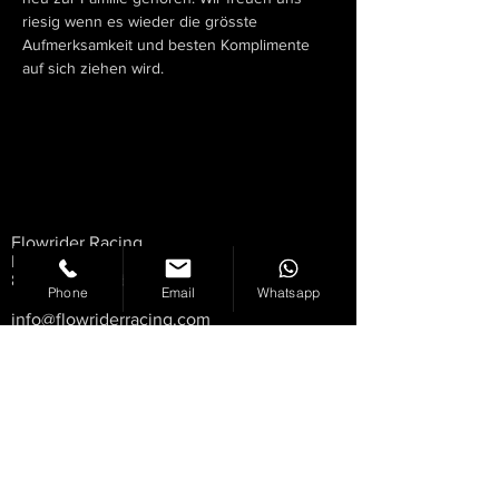
riesig wenn es wieder die grösste 
Aufmerksamkeit und besten Komplimente 
auf sich ziehen wird.
Flowrider Racing
Dorfstrasse 88
8957 Spreitenbach
Phone
Email
Whatsapp
info@flowriderracing.com
0041 (0)79 634 55 80
AGB